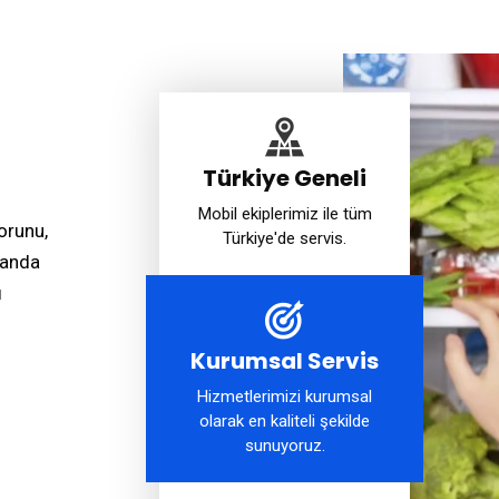
Türkiye Geneli
Mobil ekiplerimiz ile tüm
forunu,
Türkiye'de servis.
planda
ı
Kurumsal Servis
Hizmetlerimizi kurumsal
olarak en kaliteli şekilde
sunuyoruz.