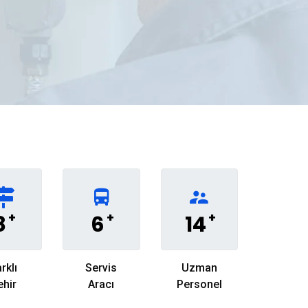
+
+
+
8
6
14
rklı
Servis
Uzman
ehir
Aracı
Personel