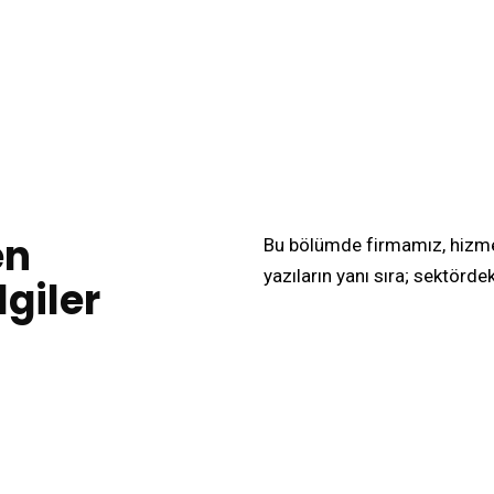
en
Bu bölümde firmamız, hizme
yazıların yanı sıra; sektörde
lgiler