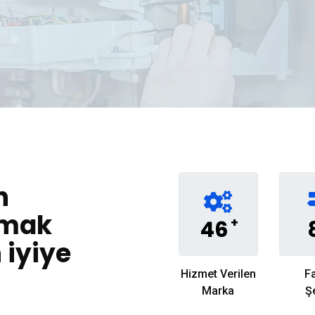
n
nmak
+
46
n iyiye
Hizmet Verilen
Fa
Marka
Ş