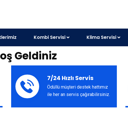
lerimiz
Kombi Servisi
Klima Servisi
oş Geldiniz
7/24 Hızlı Servis
Ödüllü müşteri destek hattımız
ile her an servis çağırabilirsiniz.