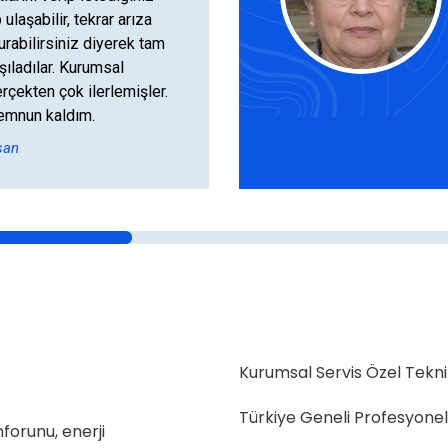
 ulaşabilir, tekrar arıza
urabilirsiniz diyerek tam
şıladılar. Kurumsal
çekten çok ilerlemişler.
emnun kaldım.
şan
Kurumsal Servis Özel Tekni
Türkiye Geneli Profesyone
nforunu, enerji