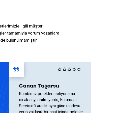
lerimizle ilgili müşteri
üşler tamamıyla yorum yazanlara
ede bulunulmamıştır.
“
Canan Taşarsu
Kombimiz petekleri ısıtıyor ama
sıcak suyu ısıtmıyordu, Kurumsal
Servisim'i aradık aynı güne randevu
verip yaklaşık bir saat içinde geldiler.