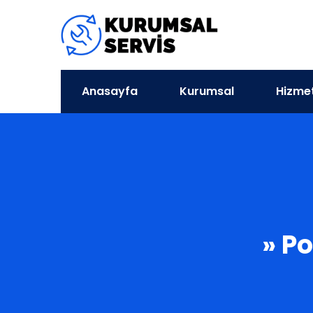
Anasayfa
Kurumsal
Hizmet
» Po