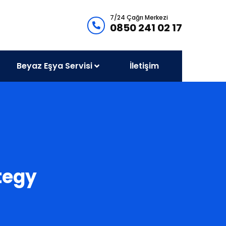
7/24 Çağrı Merkezi
0850 241 02 17
Beyaz Eşya Servisi
İletişim
ategy